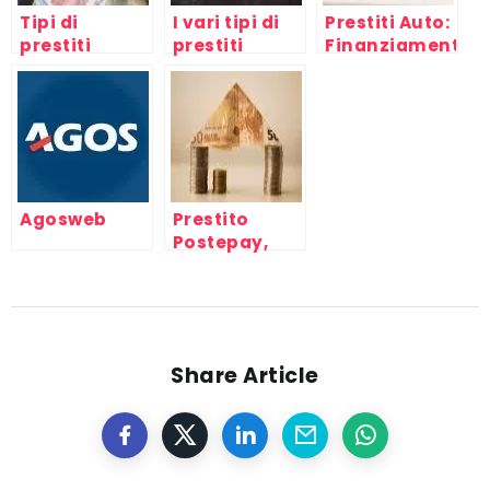
Tipi di
I vari tipi di
Prestiti Auto:
prestiti
prestiti
Finanziamenti
online
finanziari
Online Auto
personali,
Nuove e
senza busta
Usate
paga, per
protestati,
cattivi
pagatori,
Agosweb
Prestito
casalinghe
Postepay,
mini
finanziamento
Bancoposta
Share Article