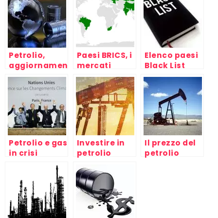
Petrolio,
Paesi BRICS, i
Elenco paesi
aggiornamenti
mercati
Black List
2017/2018
emergenti
2016/2017/2018
oggi e
domani
Petrolio e gas
Investire in
Il prezzo del
in crisi
petrolio
petrolio
verso i
massimi di
mercato