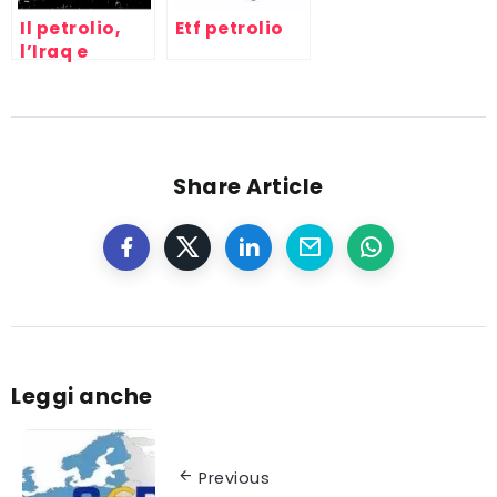
Il petrolio,
Etf petrolio
l’Iraq e
l’America,
politica e
petrolio
mediorientale
Share Article
Leggi anche
Previous