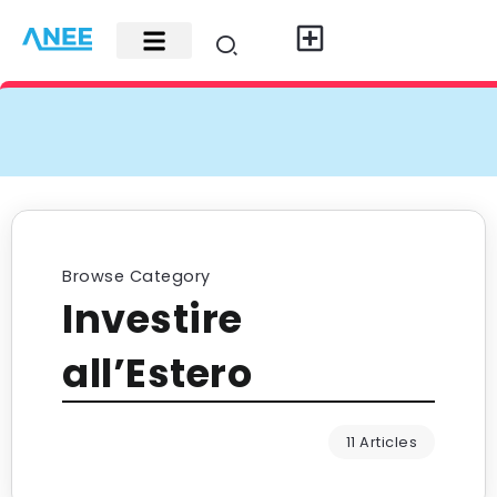
Carte di credito
Fisco e leggi
Contatti e pubblicità
Browse Category
Investire
all’Estero
11 Articles