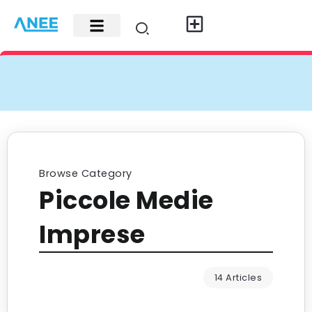
Carte di credito
Fisco e leggi
Contatti e pubblicità
Browse Category
Piccole Medie
Imprese
14 Articles