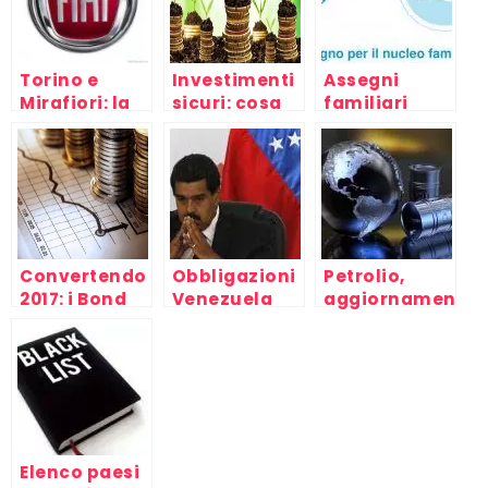
Torino e
Investimenti
Assegni
Mirafiori: la
sicuri: cosa
familiari
crisi delle
scegliere nel
2015/2016/2017,
auto FIAT
2017
calcoli e
richiesta
Convertendo
Obbligazioni
Petrolio,
2017: i Bond
Venezuela
aggiornamenti
convertibili
2017/2018
2017/2018
oggi e
domani
Elenco paesi