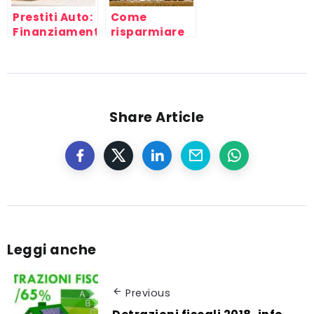
Prestiti Auto:
Come
Finanziamenti
risparmiare
Online Auto
soldi e vivere
Nuove e
con pochi
Usate
euro
Share Article
Leggi anche
Previous