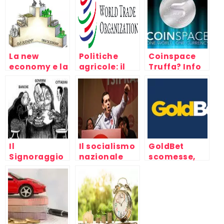
La new
Politiche
Coinspace
economy e la
agricole: il
Truffa? Info
crisi del
divario fra
opinioni e
capitale,
Nord e Sud
recensioni
mondo del
del mondo al
lavoro e
WTO di
capitalismo
Cancùn
Il
Il socialismo
GoldBet
Signoraggio
nazionale
scomesse,
Bancario
europeo è
truffa o no?
morto: ecco
perchè