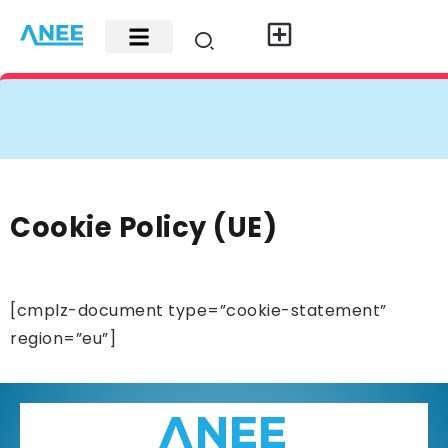
Carte di credito
Fisco e leggi
Contatti e pubblicità
Cookie Policy (UE)
[cmplz-document type=”cookie-statement”
region=”eu”]