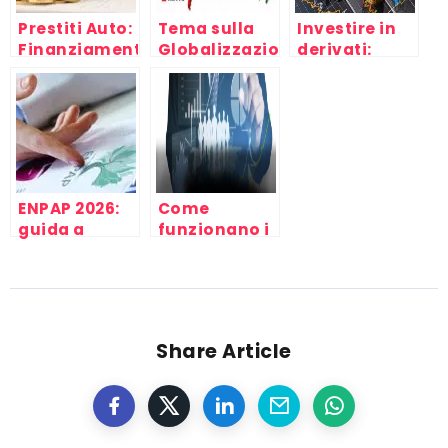
Prestiti Auto:
Tema sulla
Investire in
Finanziamenti
Globalizzazione
derivati:
Online Auto
economica,
opzioni,
Nuove e
fallimento
futures,
Usate
della società
azioni, swaps
(1)
ENPAP 2026:
Come
guida a
funzionano i
calcolo
Fondi
contributi,
comuni
scadenze e
d’investimento
sanzioni
Share Article