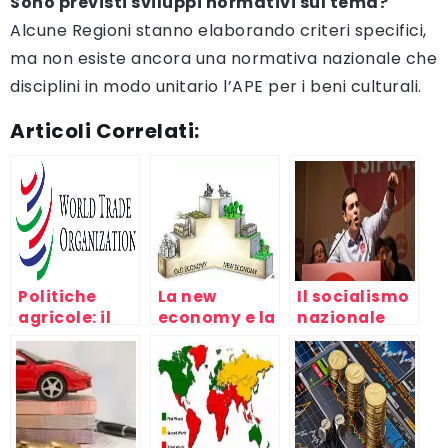
Sono previsti sviluppi normativi sul tema?
Alcune Regioni stanno elaborando criteri specifici,
ma non esiste ancora una normativa nazionale che
disciplini in modo unitario l’APE per i beni culturali.
Articoli Correlati:
Politiche
La new
Il socialismo
agricole: il
economy e la
nazionale
divario fra
crisi del
europeo è
Nord e Sud
capitale,
morto: ecco
del mondo al
mondo del
perchè
WTO di
lavoro e
Cancùn
capitalismo