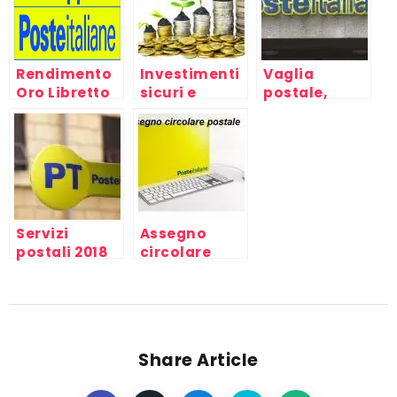
Rendimento
Investimenti
Vaglia
Oro Libretto
sicuri e
postale,
Postale
redditizi,
cos’è?
Ordinario
bancari,
postali,
azionari
Servizi
Assegno
postali 2018
circolare
postale
Share Article