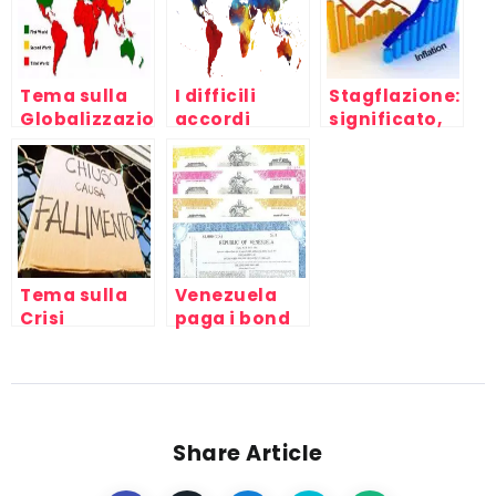
Tema sulla
I difficili
Stagflazione:
Globalizzazione
accordi
significato,
economica,
commerciali
cause e
fallimento
internazionali
strategie per
della società
fra Nord e
investire
(1)
Sud del
mondo
Tema sulla
Venezuela
Crisi
paga i bond
Economica
ma le banche
Italiana
usa creano
attuale: una
problemi
spiegazione
tecnica
Share Article