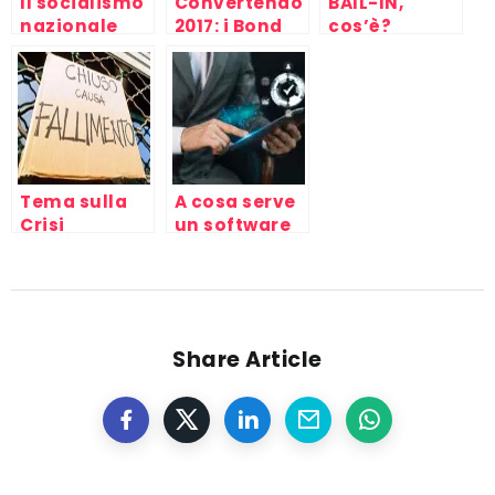
Il socialismo
Convertendo
BAIL-IN,
nazionale
2017: i Bond
cos’è?
europeo è
convertibili
Definizine
morto: ecco
perchè
Tema sulla
A cosa serve
Crisi
un software
Economica
per la
Italiana
gestione
attuale: una
aziendale
spiegazione
tecnica
Share Article