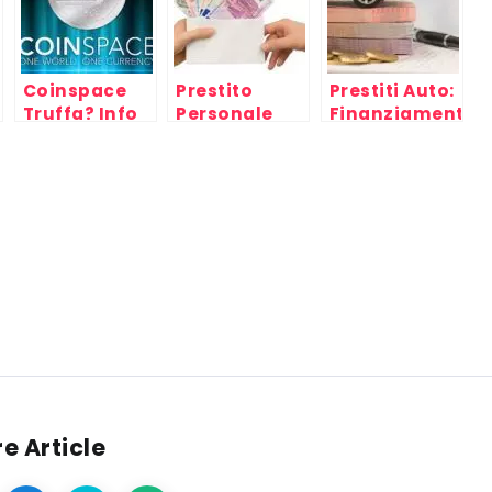
Coinspace
Prestito
Prestiti Auto:
Truffa? Info
Personale
Finanziamenti
opinioni e
Online Auto
recensioni
Nuove e
Usate
e Article