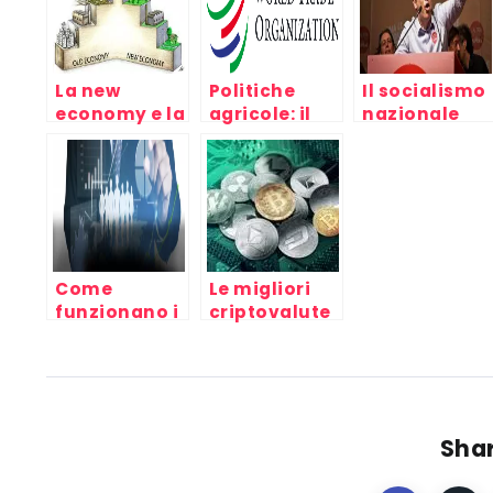
La new
Politiche
Il socialismo
economy e la
agricole: il
nazionale
crisi del
divario fra
europeo è
capitale,
Nord e Sud
morto: ecco
mondo del
del mondo al
perchè
lavoro e
WTO di
capitalismo
Cancùn
Come
Le migliori
funzionano i
criptovalute
Fondi
su cui
comuni
investire nel
d’investimento
2018
Shar