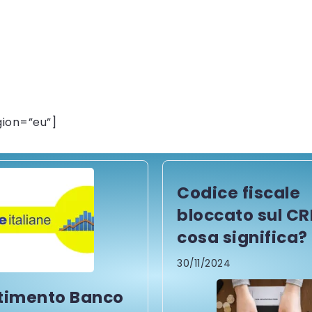
ion=”eu”]
Codice fiscale
bloccato sul CR
cosa significa?
30/11/2024
timento Banco