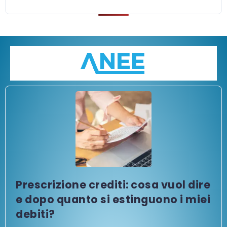
Prescrizione crediti: cosa vuol dire
e dopo quanto si estinguono i miei
debiti?