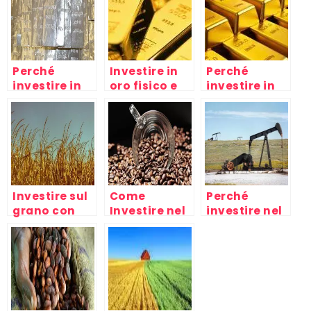
Perché
Investire in
Perché
investire in
oro fisico e
investire in
argento? Il
finanziario
oro fisico?
bene rifugio
Investire sul
Come
Perché
grano con
Investire nel
investire nel
Futures ed
caffè, azioni
petrolio?
Etc