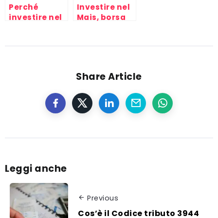
Perché
Investire nel
investire nel
Mais, borsa
cacao?
materie
Trading con
prime
Materie
prime
Share Article
Leggi anche
Previous
Cos’è il Codice tributo 3944