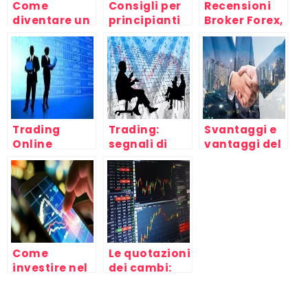
Come
Consigli per
Recensioni
diventare un
principianti
Broker Forex,
bravo
del Trading
consigli e
trader?
pareri sulla
scelta della
piattaforma
di Trading
Trading
Trading:
Svantaggi e
Online
segnali di
vantaggi del
acquisto e di
Trading,
vendita
motivi per
investire nel
Forex
Come
Le quotazioni
investire nel
dei cambi:
trading
come
online?
comprendere