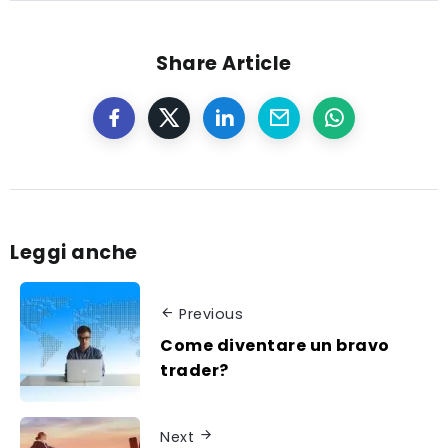
Come
il Forex
iniziare,
trading
come
Share Article
funziona il
trading?
Leggi anche
Previous
Come diventare un bravo
trader?
Next