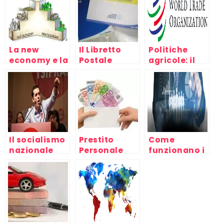
La new
Il Libretto
Politiche
economy e la
Postale
agricole: il
crisi del
Cointestato:
divario fra
capitale,
come
Nord e Sud
mondo del
funziona?
del mondo al
lavoro e
WTO di
capitalismo
Cancùn
Il socialismo
Prestito
Come
nazionale
Personale
funzionano i
europeo è
Fondi
morto: ecco
comuni
perchè
d’investimento