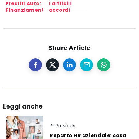
Prestiti Auto:
I difficili
Finanziamenti
accordi
Online Auto
commerciali
Nuove e
internazionali
Usate
fra Nord e
Sud del
mondo
Share Article
Leggi anche
Previous
Reparto HR aziendale: cosa