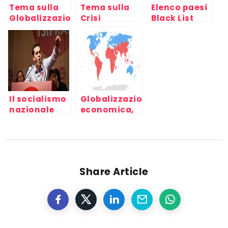
Tema sulla
Tema sulla
Elenco paesi
Globalizzazione
Crisi
Black List
economica,
Economica
2016/2017/2018
fallimento
Italiana
della società
attuale: una
(1)
spiegazione
tecnica
Il socialismo
Globalizzazione
nazionale
economica,
europeo è
proposte
morto: ecco
internazionali
perchè
d’intervento
(2)
Share Article