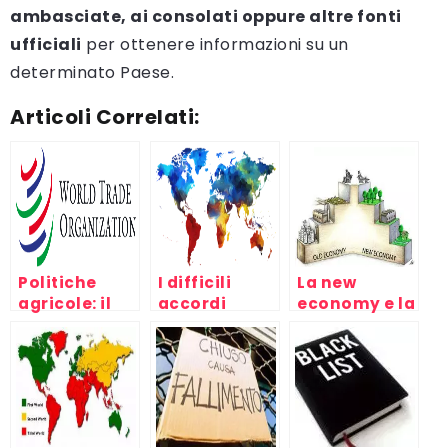
ambasciate, ai consolati oppure altre fonti
ufficiali
per ottenere informazioni su un
determinato Paese.
Articoli Correlati:
Politiche
I difficili
La new
agricole: il
accordi
economy e la
divario fra
commerciali
crisi del
Nord e Sud
internazionali
capitale,
del mondo al
fra Nord e
mondo del
WTO di
Sud del
lavoro e
Cancùn
mondo
capitalismo