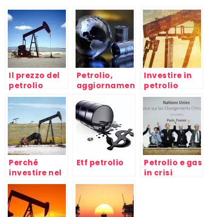
Il prezzo del
Petrolio,
Investire in
petrolio
aggiornamenti
petrolio
verso i
2017/2018
massimi di
oggi e
mercato
domani
Perché
Etf petrolio
Petrolio e gas
investire nel
in crisi
petrolio?