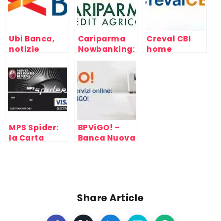
ed
alternative
Ubi Banca,
Cariparma
Creval CBI
notizie
Nowbanking:
home
come
banking
accedere a
privati e
imprese
MPS Spider:
BPViGO! –
la Carta
Banca Nuova
Prepagata
Popolare di
Monte Paschi
Vicenza
di Siena
(chiusa in
liquidazione)
Share Article