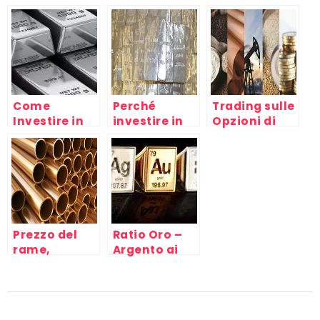
quotazione
acquisto,
parametri
carati
per valutare
la
quotazione
dell’oro
Come
Perché
Trading sulle
Investire in
investire in
Opzioni di
argento
argento? Il
Materie
fisico e
bene rifugio
Prime: oro,
finanziario?
argento,
rame e
petrolio
Prezzo del
Ratio Oro –
rame,
Argento ai
investimenti
massimi
e quotazioni
del Rame
usato e