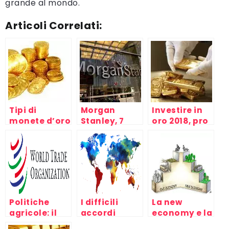
grande al mondo.
Articoli Correlati:
Tipi di
Morgan
Investire in
monete d’oro
Stanley, 7
oro 2018, pro
di tutto il
titoli auriferi
e contro
mondo
da tenere
d’occhio
Politiche
I difficili
La new
agricole: il
accordi
economy e la
divario fra
commerciali
crisi del