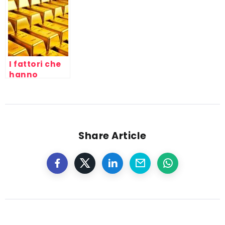
Nord e Sud
internazionali
capitale,
del mondo al
fra Nord e
mondo del
WTO di
Sud del
lavoro e
Cancùn
mondo
capitalismo
I fattori che
hanno
influenzato
l’andamento
dell’oro
Share Article