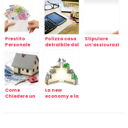
mutuo:
funziona e
intero vs
coperti
come
assicurazione
anche i danni
scegliere la
a primo
della caldaia
migliore
rischio.
a gas
Quale
scegliere?
Prestito
Polizza casa
Stipulare
Personale
detraibile dal
un’assicurazion
730: tutto
temporanea
quello che
caso morte
devi sapere
(TCM):
quando
conviene?
Come
La new
Chiedere un
economy e la
Mutuo?
crisi del
capitale,
mondo del
lavoro e
capitalismo