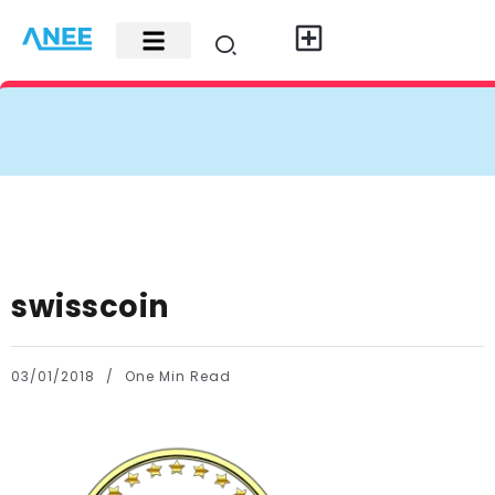
Carte di credito
Fisco e leggi
Contatti e pubblicità
swisscoin
03/01/2018
One Min Read