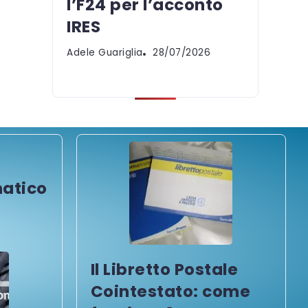
l’F24 per l’acconto
IRES
Adele Guariglia
28/07/2026
atico
Il Libretto Postale
Cointestato: come