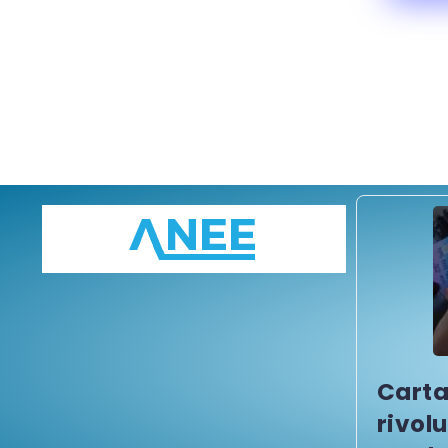
Carta
rivol