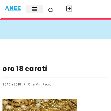
Carte di credito
Fisco e leggi
Contatti e pubblicità
oro 18 carati
30/01/2018
One Min Read