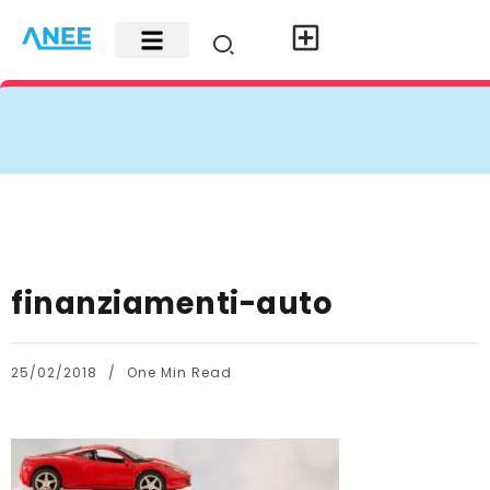
Carte di credito
Fisco e leggi
Contatti e pubblicità
finanziamenti-auto
25/02/2018
One Min Read