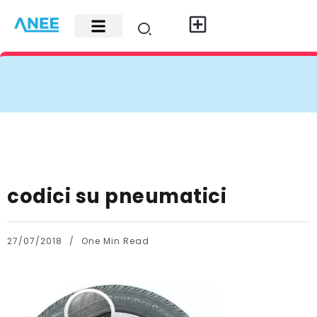
Carte di credito
Fisco e leggi
Contatti e pubblicità
codici su pneumatici
27/07/2018
One Min Read