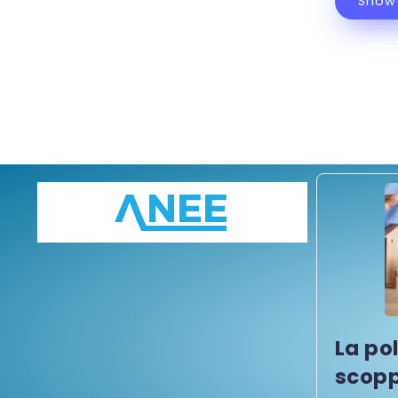
Show
La po
scopp