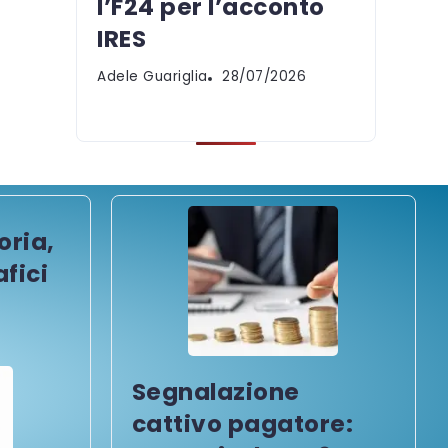
l’F24 per l’acconto
IRES
Adele Guariglia
28/07/2026
oria,
fici
Segnalazione
cattivo pagatore: