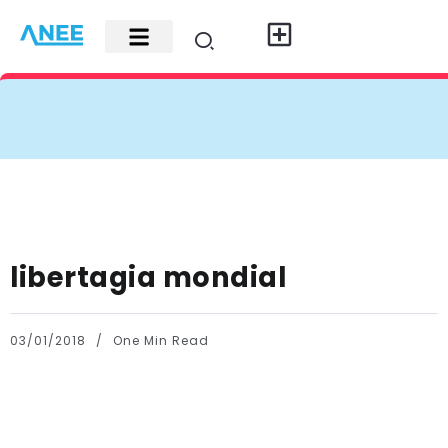
Carte di credito
Fisco e leggi
Contatti e pubblicità
libertagia mondial
03/01/2018
One Min Read