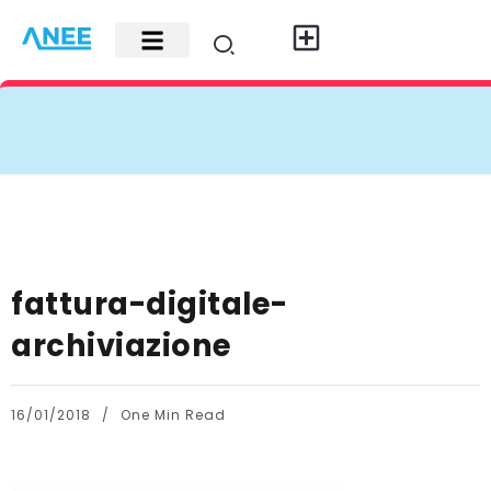
Carte di credito
Fisco e leggi
Contatti e pubblicità
fattura-digitale-
archiviazione
16/01/2018
One Min Read