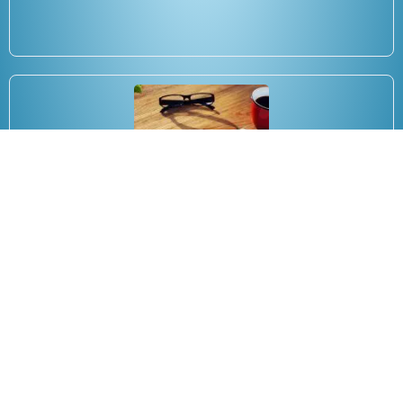
La Professione Seo: chi è? Quanto
costa? Il lavoro di un SEO
Specialist!
03/06/2017
Copyright 2025 Anee.it tutti i diritti riservati.