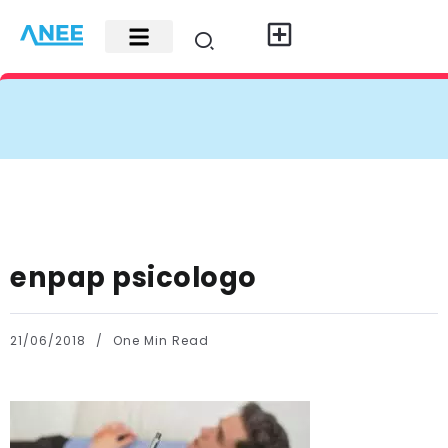
Carte di credito
Fisco e leggi
Contatti e pubblicità
enpap psicologo
21/06/2018
One Min Read