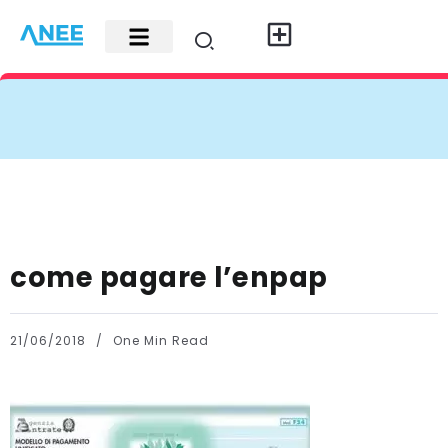
Carte di credito
Fisco e leggi
Contatti e pubblicità
come pagare l’enpap
21/06/2018
One Min Read