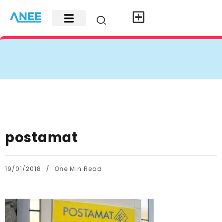
Carte di credito
Fisco e leggi
Contatti e pubblicità
postamat
19/01/2018
One Min Read