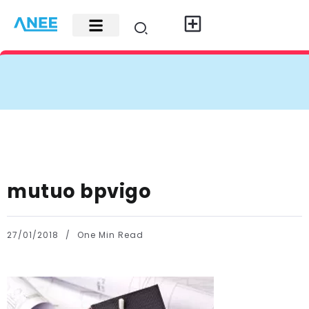
Carte di credito
Fisco e leggi
Contatti e pubblicità
mutuo bpvigo
27/01/2018
One Min Read