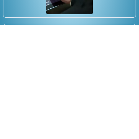
Calcolo buoni fruttiferi
17/01/2018
Copyright 2025 Anee.it tutti i diritti riservati.
Privacy Policy
–
Cookie Policy.