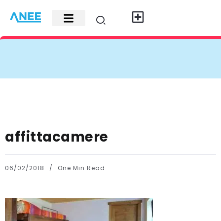
Carte di credito
Fisco e leggi
Contatti e pubblicità
affittacamere
06/02/2018
One Min Read