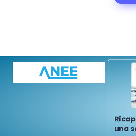
Ricap
una s