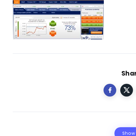
Shar
Show