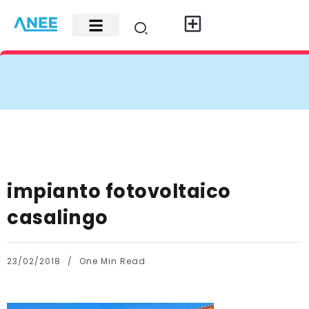
Carte di credito
Fisco e leggi
Contatti e pubblicità
impianto fotovoltaico
casalingo
23/02/2018
One Min Read