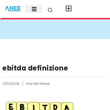
Carte di credito
Fisco e leggi
Contatti e pubblicità
ebitda definizione
11/01/2018
One Min Read