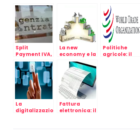
Split
La new
Politiche
Payment IVA,
economy e la
agricole: il
come
crisi del
divario fra
funziona?
capitale,
Nord e Sud
mondo del
del mondo al
lavoro e
WTO di
capitalismo
Cancùn
La
Fattura
digitalizzazione
elettronica: il
nella
servizio
pubblica
Banca Intesa
amministrazione