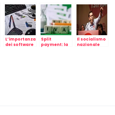
L’importanza
Split
Il socialismo
dei software
payment: la
nazionale
per la
fattura
europeo è
gestione
morto: ecco
delle fatture
perchè