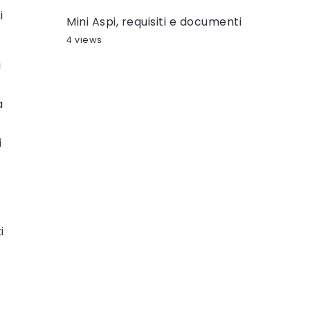
i
Mini Aspi, requisiti e documenti
.
4 views
i
a
i
i