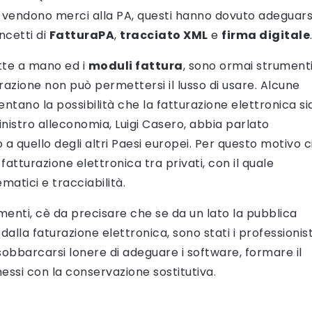
 o vendono merci alla PA, questi hanno dovuto adeguars
ncetti di
FatturaPA
,
tracciato XML
e
firma digitale
itte a mano ed i
moduli fattura
, sono ormai strument
azione non può permettersi il lusso di usare. Alcune
ventano la possibilità che la fatturazione elettronica si
ministro alleconomia, Luigi Casero, abbia parlato
no a quello degli altri Paesi europei. Per questo motivo c
atturazione elettronica tra privati, con il quale
matici e tracciabilità.
enti, cè da precisare che se da un lato la pubblica
lla faturazione elettronica, sono stati i professionist
obbarcarsi lonere di adeguare i software, formare il
essi con la conservazione sostitutiva.