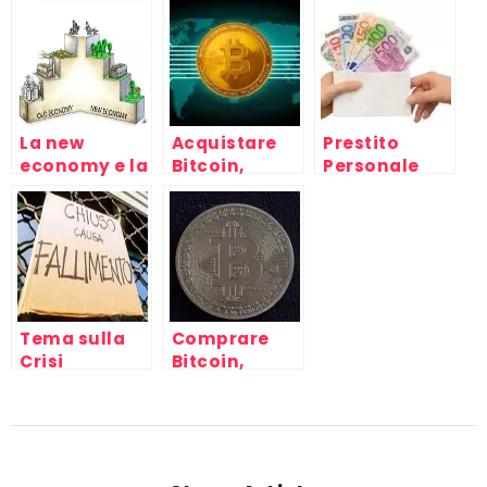
funziona?
Nord e Sud
Banca Intesa
del mondo al
WTO di
Cancùn
La new
Acquistare
Prestito
economy e la
Bitcoin,
Personale
crisi del
guida ed info
capitale,
su come
mondo del
comprare la
lavoro e
criptovaluta
capitalismo
Tema sulla
Comprare
Crisi
Bitcoin,
Economica
informazioni
Italiana
e guida
attuale: una
all’acquisto
spiegazione
tecnica