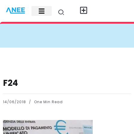
Carte di credito
Fisco e leggi
Contatti e pubblicità
F24
14/06/2018
One Min Read