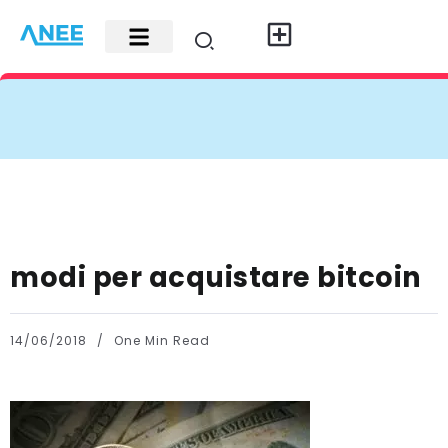
Carte di credito
Fisco e leggi
Contatti e pubblicità
modi per acquistare bitcoin
14/06/2018
One Min Read