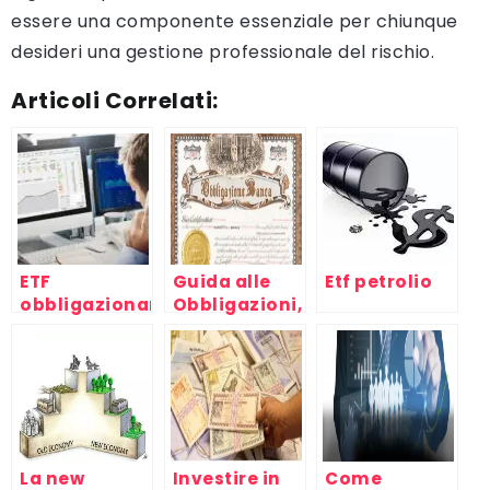
essere una componente essenziale per chiunque
desideri una gestione professionale del rischio.
Articoli Correlati:
ETF
Guida alle
Etf petrolio
obbligazionari:
Obbligazioni,
cosa sono,
investire in
come
titoli di
funzionano e
credito
quali rischi
valutare
La new
Investire in
Come