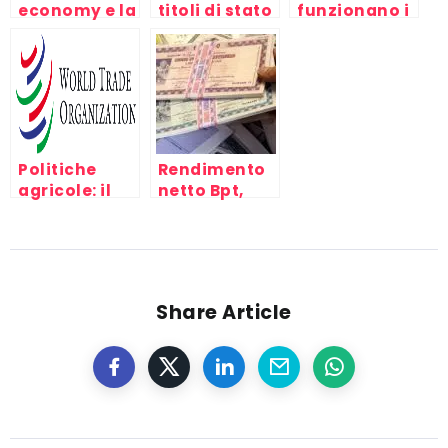
economy e la
titoli di stato
funzionano i
crisi del
btp Italiani
Fondi
capitale,
comuni
mondo del
d’investimento
lavoro e
capitalismo
Politiche
Rendimento
agricole: il
netto Bpt,
divario fra
Buoni del
Nord e Sud
Tesoro
del mondo al
WTO di
Cancùn
Share Article