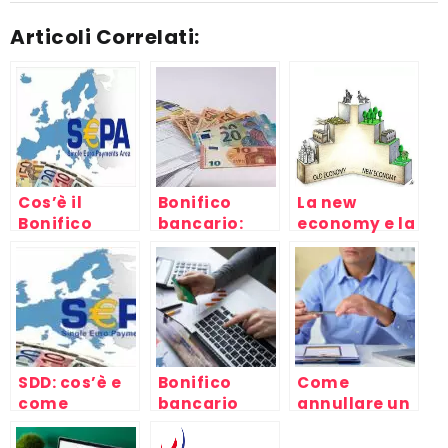
Articoli Correlati:
Cos’è il
Bonifico
La new
Bonifico
bancario:
economy e la
SEPA? Tutte
costi,
crisi del
le info
modulo,
capitale,
come si fa?
mondo del
lavoro e
capitalismo
SDD: cos’è e
Bonifico
Come
come
bancario
annullare un
funziona?
estero: tempi
bonifico:
e costi
tempistiche