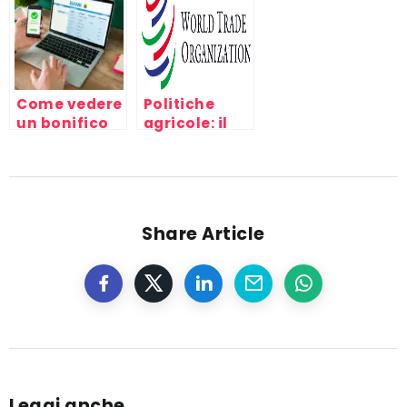
e modalità
Come vedere
Politiche
un bonifico
agricole: il
in arrivo
divario fra
Nord e Sud
del mondo al
WTO di
Cancùn
Share Article
Leggi anche