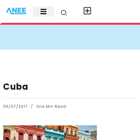
Carte di credito
Fisco e leggi
Contatti e pubblicità
Cuba
05/07/2017
One Min Read