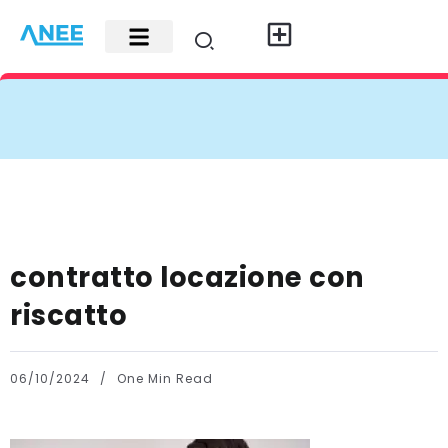
Carte di credito
Fisco e leggi
Contatti e pubblicità
contratto locazione con
riscatto
06/10/2024
One Min Read