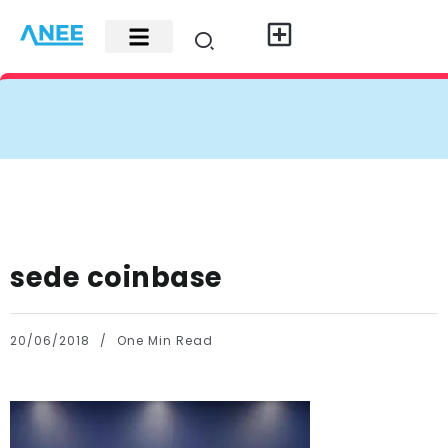
Carte di credito
Fisco e leggi
Contatti e pubblicità
sede coinbase
20/06/2018
One Min Read