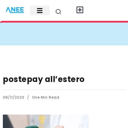
Carte di credito
Fisco e leggi
Contatti e pubblicità
postepay all’estero
08/11/2023
One Min Read