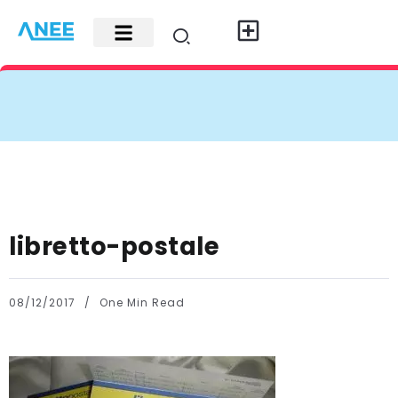
Carte di credito
Fisco e leggi
Contatti e pubblicità
libretto-postale
08/12/2017
One Min Read