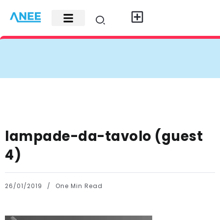
Carte di credito
Fisco e leggi
Contatti e pubblicità
lampade-da-tavolo (guest
4)
26/01/2019
One Min Read